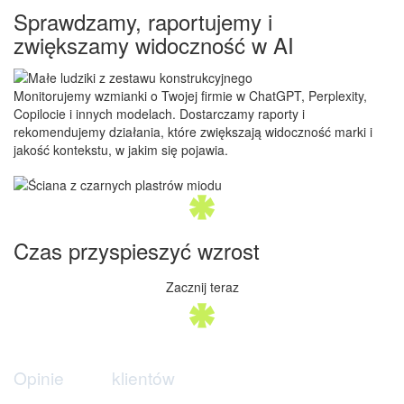
Sprawdzamy, raportujemy i
zwiększamy widoczność w AI
Monitorujemy wzmianki o Twojej firmie w ChatGPT, Perplexity,
Copilocie i innych modelach. Dostarczamy raporty i
rekomendujemy działania, które zwiększają widoczność marki i
jakość kontekstu, w jakim się pojawia.
Czas przyspieszyć wzrost
Zacznij teraz
O
p
i
n
i
e
k
l
i
e
n
t
ó
w