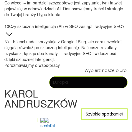
Co więcej – im bardziej szczegółowe jest zapytanie, tym łatwiej
pojawi się w odpowiedziach AI. Dostosowujemy treści i strategię
do Twojej branży i typu klienta.
Czy sztuczna inteligencja (AI) w SEO zastąpi tradycyjne SEO?
Nie. Klienci nadal korzystają z Google i Bing, ale coraz częściej
sięgają również po sztuczną inteligencję. Najlepsze rezultaty
uzyskasz, łącząc oba kanały – tradycyjne SEO i widoczność
dzięki sztucznej inteligencji.
Porozmawiajmy o współpracy
Wybierz nasze biuro:
Europa
KAROL
ANDRUSZKÓW
karol@concept21.agency
Szybkie spotkanie!
+48 531-313-339
Szybka wiadomość