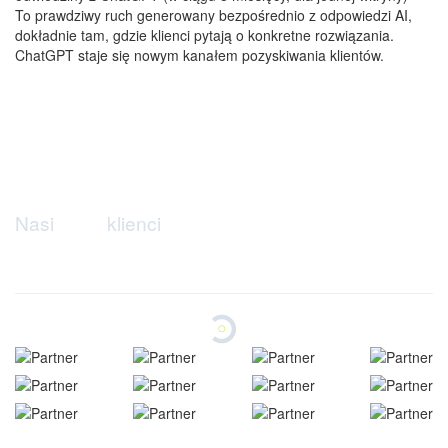
To prawdziwy ruch generowany bezpośrednio z odpowiedzi AI,
dokładnie tam, gdzie klienci pytają o konkretne rozwiązania.
ChatGPT staje się nowym kanałem pozyskiwania klientów.
N
a
s
i
k
l
i
e
n
c
i