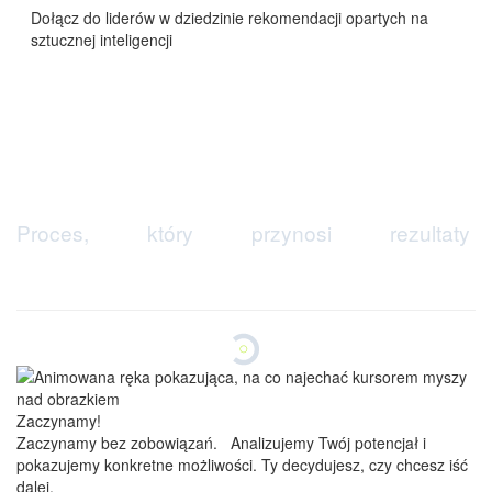
Dołącz do liderów w dziedzinie rekomendacji opartych na
sztucznej inteligencji
P
r
o
c
e
s
,
k
t
ó
r
y
p
r
z
y
n
o
s
i
r
e
z
u
l
t
a
t
y
Zaczynamy!
Zaczynamy bez zobowiązań. Analizujemy Twój potencjał i
pokazujemy konkretne możliwości. Ty decydujesz, czy chcesz iść
dalej.