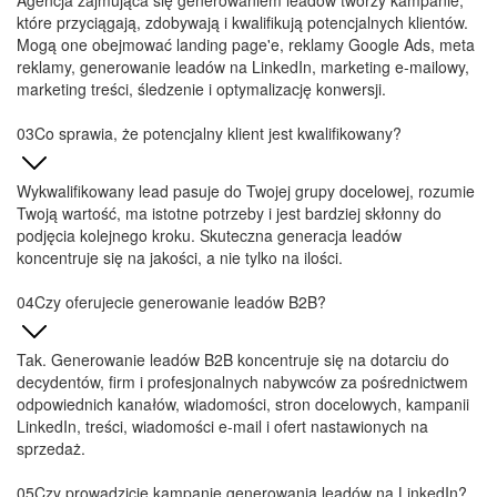
decydentów, firm i profesjonalnych nabywców za pośrednictwem
odpowiednich kanałów, wiadomości, stron docelowych, kampanii
LinkedIn, treści, wiadomości e-mail i ofert nastawionych na
sprzedaż.
Czy prowadzicie kampanie generowania leadów na LinkedIn?
Tak. Generowanie leadów na LinkedIn może być skuteczne dla
firm B2B, konsultantów, marek SaaS, agencji i firm świadczących
usługi profesjonalne. Wykorzystujemy targetowanie odbiorców,
komunikaty, oferty i landing page'e, aby generować wartościowe
leady biznesowe.
Czy tworzycie reklamy na Facebooku i Instagramie?
Tak. Prowadzimy kampanie pozyskiwania leadów w ekosystemie
Meta, w tym formaty Facebook Lead Ads i Instagram Lead
Generation. Kampanie te przynoszą doskonałe rezultaty, jeśli
oferta, grupa odbiorców, kreacja reklamowa oraz proces
natychmiastowego kontaktu (follow-up) są odpowiednio
przygotowane.