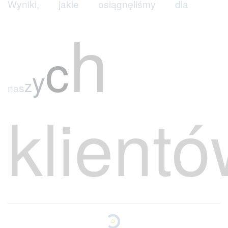
ó
t
n
a
s
z
y
c
h
k
l
i
e
n
+155,00
0
wygenerowanych leadów
+
1
000
uruchomionych
kampanii emailowych
+75,00
0
rejestracji pozyskanych bez budżetu reklamowego
+
25
leadów gotowych do sprzedaży
dla jednego klienta