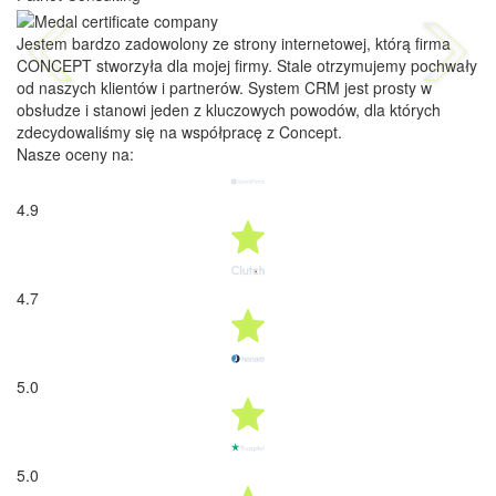
5.0
5.0
4.7
N
a
s
i
k
l
i
e
n
c
i