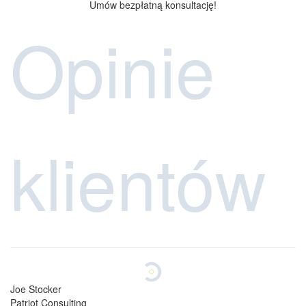
Joe Stocker
Patriot Consulting
Jestem bardzo zadowolony ze strony internetowej, którą firma
CONCEPT stworzyła dla mojej firmy. Stale otrzymujemy pochwały
od naszych klientów i partnerów. System CRM jest prosty w
obsłudze i stanowi jeden z kluczowych powodów, dla których
zdecydowaliśmy się na współpracę z Concept.
Nasze oceny na:
4.9
4.7