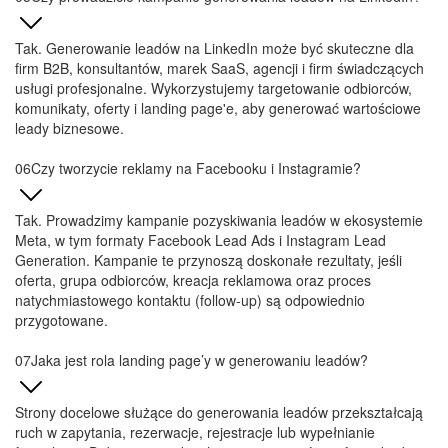
Jaka jest rola landing page’y w generowaniu leadów?
Strony docelowe służące do generowania leadów przekształcają
ruch w zapytania, rezerwacje, rejestracje lub wypełnianie
formularzy. Dobra strona docelowa jasno wyjaśnia ofertę, buduje
zaufanie, eliminuje tarcia i ułatwia kolejny krok.
W jaki sposób marketing treści wspiera generowanie leadów?
Marketing treści i generowanie leadów współdziałają, gdy treści
przyciągają odpowiednią grupę docelową, odpowiadają na jej
pytania, budują zaufanie i skłaniają do działania. Treści mogą
wspierać SEO, kampanie w mediach społecznościowych,
pielęgnację mailingu i rozmowy sprzedażowe.
Jak zmierzyć skuteczność kampanii generowania leadów?
Skuteczność generowania leadów mierzymy na podstawie ich
liczby, jakości, kosztu pozyskania jednego leadu, wskaźnika
konwersji, zarezerwowanych połączeń, szans sprzedaży, kosztów