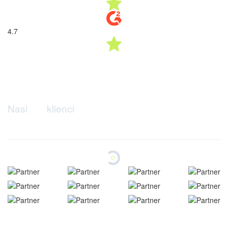
...i wiele innych,
Dołącz do nich!
Masz pytanie?
Czym jest generowanie leadów?
Generowanie leadów to proces przyciągania osób, które mogą
być zainteresowane Twoim produktem lub usługą, i
przekształcania ich w kontakty, zapytania, rezerwacje lub