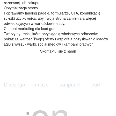
rezerwacji lub zakupu.
Optymalizacja strony
Poprawiamy landing page’e, formularze, CTA, komunikację i
ścieżki użytkownika, aby Twoja strona zamieniała więcej
odwiedzających w wartościowe leady.
Content marketing dla lead gen
Tworzymy treści, które przyciągają właściwych odbiorców,
pokazują wartość Twojej oferty i wspierają pozyskiwanie leadów
B2B z wyszukiwarki, social mediów i kampanii płatnych.
Skontaktuj się z nami!
D
l
a
c
z
e
g
o
n
a
s
z
e
k
a
m
p
a
n
i
e
l
e
a
d