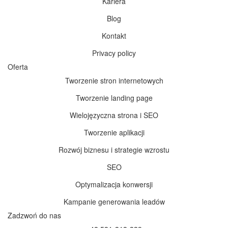
Optymalizacja konwersji
Kampanie generowania leadów
Zadzwoń do nas
+48 531-313-339
Napisz do nas
hello@concept21.agency
Kliknij, jeśli chcesz
zarezerwować spotkanie
Nasze media społecznościowe: