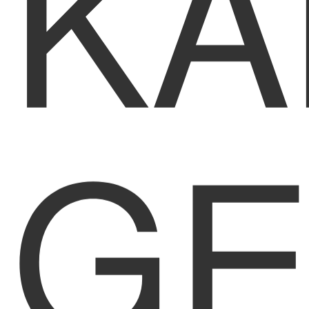
KA
GE