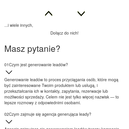
możliwości sprzedaży. Celem nie jest tylko więcej nazwisk — to
lepsze rozmowy z odpowiednimi osobami.
Czym zajmuje się agencja generująca leady?
Agencja zajmująca się generowaniem leadów tworzy kampanie,
które przyciągają, zdobywają i kwalifikują potencjalnych klientów.
Mogą one obejmować landing page'e, reklamy Google Ads, meta
reklamy, generowanie leadów na LinkedIn, marketing e-mailowy,
marketing treści, śledzenie i optymalizację konwersji.
Co sprawia, że potencjalny klient jest kwalifikowany?
Wykwalifikowany lead pasuje do Twojej grupy docelowej, rozumie
Twoją wartość, ma istotne potrzeby i jest bardziej skłonny do
podjęcia kolejnego kroku. Skuteczna generacja leadów
koncentruje się na jakości, a nie tylko na ilości.
Czy oferujecie generowanie leadów B2B?
Tak. Generowanie leadów B2B koncentruje się na dotarciu do