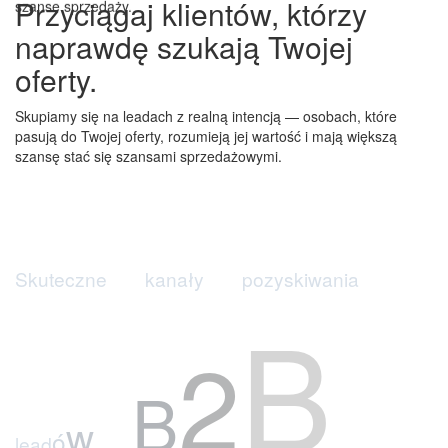
Przyciągaj klientów, którzy
szanse sprzedaży.
naprawdę szukają Twojej
oferty.
Skupiamy się na leadach z realną intencją ​— osobach, które
pasują do Twojej oferty, rozumieją jej wartość i mają większą
szansę stać się szansami sprzedażowymi.
S
k
u
t
e
c
z
n
e
k
a
n
a
ł
y
p
o
z
y
s
k
i
w
a
n
i
a
l
e
a
d
ó
w
B
2
B