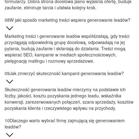
pozyskania klienta i rzeczywistego wpływu na przychody.
Dlaczego warto wybrać firmę zajmującą się generowaniem
leadów?
Kupowanie gotowych list kontaktów zazwyczaj dostarcza zimne,
nieaktualne dane niskiej jakości, co może zaszkodzić reputacji
Twojej domeny. Agencja generowania leadów buduje kampanie,
które przyciągają ludzi wykazujących realne zainteresowanie i
intencję zakupową w danym momencie. Przekłada się to na
znacznie łatwiejsze rozmowy sprzedażowe i wyższą skuteczność
handlowców.
Porozmawiajmy o współpracy
Wybierz nasze biuro:
Europa
KAROL
ANDRUSZKÓW
karol@concept21.agency
Szybkie spotkanie!