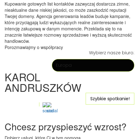
+48 531-313-339
Szybka wiadomość
Chcesz przyspieszyć wzrost?
Dobierz usługi, które Ci w tym pomogą.
Tworzenie landing page
Optymalizacja ścieżki użytkownika
Rozwój biznesu
Projekty graficzne
Najczęściej dobierane!
© Concept21 2026. All Rights Reserved.
Przeczytaj o nas:
O firmie