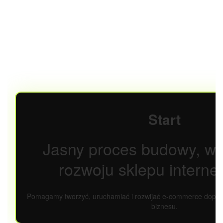
Start
Jasny proces budowy, wd
rozwoju sklepu intern
Pomagamy tworzyć, uruchamiać i rozwijać e-commerce dopa
biznesu.